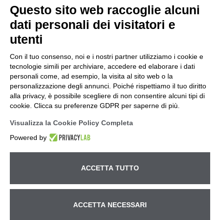
Questo sito web raccoglie alcuni
dati personali dei visitatori e
utenti
Con il tuo consenso, noi e i nostri partner utilizziamo i cookie e
tecnologie simili per archiviare, accedere ed elaborare i dati
personali come, ad esempio, la visita al sito web o la
personalizzazione degli annunci. Poiché rispettiamo il tuo diritto
alla privacy, è possibile scegliere di non consentire alcuni tipi di
cookie. Clicca su preferenze GDPR per saperne di più.
Visualizza la Cookie Policy Completa
Powered by
ACCETTA TUTTO
Betto Macchine S.r.l. – Ufficio e Magazzino Via Pitagora, 14
ACCETTA NECESSARI
– z.i - 35030 Rubano (Padova) tel.
+39 049.630540
– fax