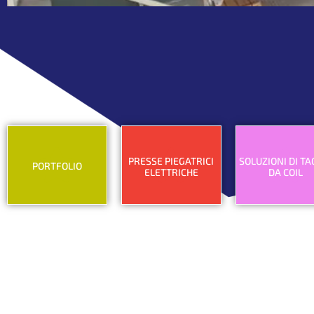
Una vasta scel
sele
PRESSE PIEGATRICI
SOLUZIONI DI TA
PORTFOLIO
ELETTRICHE
DA COIL
Le aziende
L’e-
Soluzioni
che ci hanno
voluzione
per
scelto
nella
lavorazio
lavorazione
della lami
della lamiera
da coil