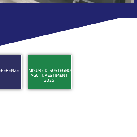
antite
,
EFERENZE
MISURE DI SOSTEGNO
AGLI INVESTIMENTI
2025
tre
Gli strumenti
di supporto
azioni
alla tua
ofilo
azienda
stri