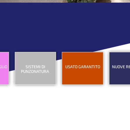
Betto Macchine
ta di
macchine usate
, ricondizionate e
gar
zionate per Voi
con la massima cura
SCOPRI
GLIO
SISTEMI DI
USATO GARANTITO
NUOVE R
PUNZONATURA
Tecnologie
La nostra
Le nos
d’avanguardi
offerta di
ultime
ne
a applicate
macchine
install
era
alla
usate
e il pr
punzonatura
garantite e
dei no