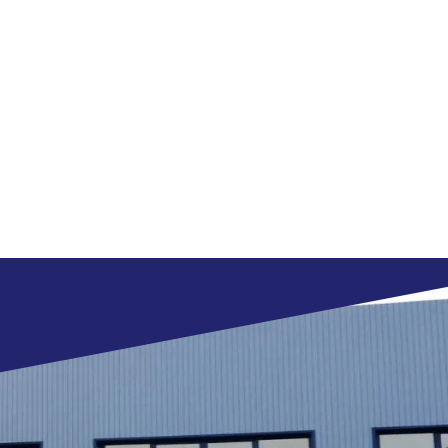
ricondiziona
clienti
te