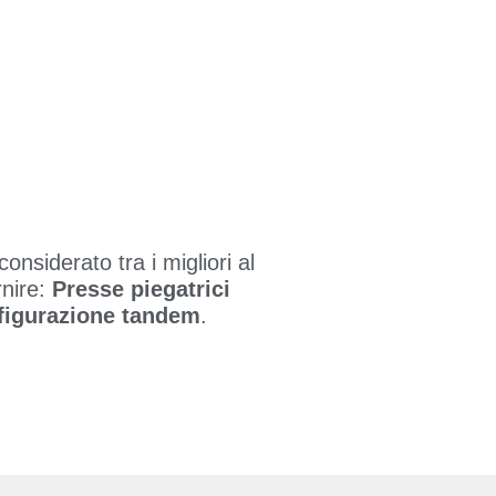
onsiderato tra i migliori al
rnire:
Presse piegatrici
nfigurazione tandem
.