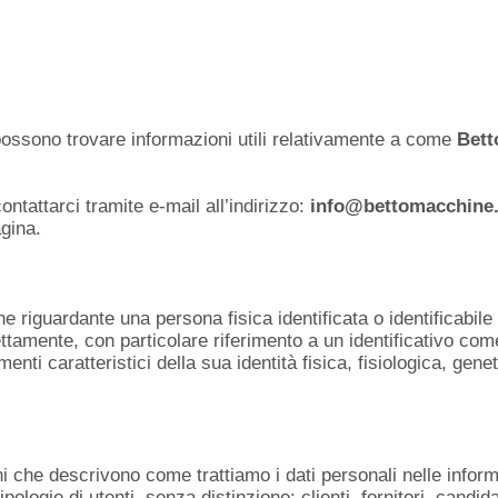
 possono trovare informazioni utili relativamente a come
Bett
tattarci tramite e-mail all’indirizzo:
info@bettomacchine.
gina.
 riguardante una persona fisica identificata o identificabile 
ttamente, con particolare riferimento a un identificativo come 
menti caratteristici della sua identità fisica, fisiologica, gen
i che descrivono come trattiamo i dati personali nelle inform
ologie di utenti, senza distinzione: clienti, fornitori, candidat