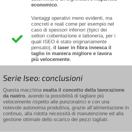
economico
.
Vantaggi operativi meno evidenti, ma
concreti e reali come per esempio nel
caso di spessori inferiori (tipici dei
settori coibentazione e lattoneria, per i
quali ISEO è stato originariamente
pensato),
il laser in fibra innesca il
taglio in maniera migliore e lavora
più velocemente
.
Serie Iseo: conclusioni
Questa macchina
esalta il concetto della lavorazione
da nastro
, avendo la possibilità di tagliare più
velocemente rispetto alle punzonatrici e con una
notevole autonomia produttiva, grazie all’alimentazione in
continuo, alla ridotta necessità di manutenzione ed alla
gestione ottimale dello scarico dei pezzi tagliati.