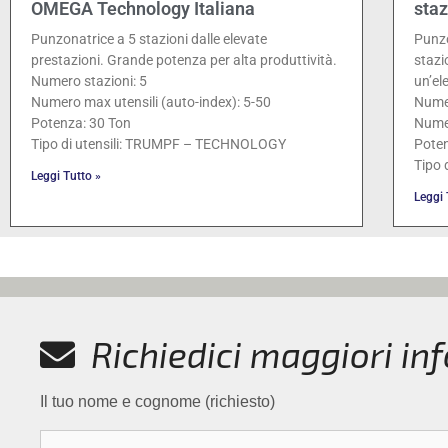
OMEGA Technology Italiana
staz
Punzonatrice a 5 stazioni dalle elevate
Punzo
prestazioni. Grande potenza per alta produttività.
stazi
Numero stazioni: 5
un’el
Numero max utensili (auto-index): 5-50
Numer
Potenza: 30 Ton
Numer
Tipo di utensili: TRUMPF – TECHNOLOGY
Poten
Tipo
Leggi Tutto »
Leggi 
Richiedici maggiori in
Il tuo nome e cognome (richiesto)