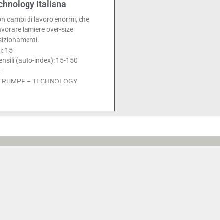
hnology Italiana
n campi di lavoro enormi, che
avorare lamiere over-size
sizionamenti.
: 15
sili (auto-index): 15-150
n
li: TRUMPF – TECHNOLOGY