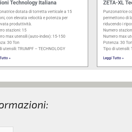
ioni Technology Italiana
ZETA-XL Tec
natrice dotata di torretta verticale a 15
Punzonatrice co
oni, con elevata velocità e potenza per
permettono di l
evata produttività.
riducendo i ripo
o stazioni: 15
Numero stazioni
o max utensili (auto-index): 15-150
Numero max uten
za: 30 Ton
Potenza: 30 To
 di utensili: TRUMPF – TECHNOLOGY
Tipo di utensi
Tutto »
Leggi Tutto »
formazioni: