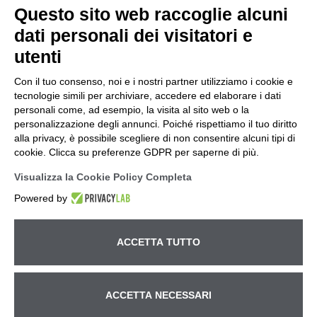
Questo sito web raccoglie alcuni
dati personali dei visitatori e
utenti
Con il tuo consenso, noi e i nostri partner utilizziamo i cookie e
tecnologie simili per archiviare, accedere ed elaborare i dati
personali come, ad esempio, la visita al sito web o la
personalizzazione degli annunci. Poiché rispettiamo il tuo diritto
alla privacy, è possibile scegliere di non consentire alcuni tipi di
cookie. Clicca su preferenze GDPR per saperne di più.
Visualizza la Cookie Policy Completa
Powered by
ACCETTA TUTTO
Betto Macchine S.r.l. – Ufficio e Magazzino Via Pitagora, 14
ACCETTA NECESSARI
– z.i - 35030 Rubano (Padova) tel.
+39 049.630540
– fax