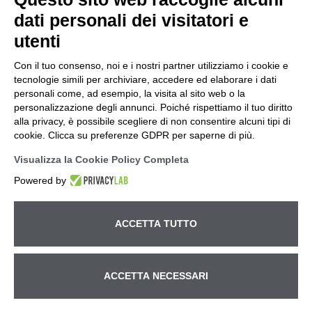
dati personali dei visitatori e
utenti
Con il tuo consenso, noi e i nostri partner utilizziamo i cookie e
tecnologie simili per archiviare, accedere ed elaborare i dati
personali come, ad esempio, la visita al sito web o la
personalizzazione degli annunci. Poiché rispettiamo il tuo diritto
alla privacy, è possibile scegliere di non consentire alcuni tipi di
cookie. Clicca su preferenze GDPR per saperne di più.
Visualizza la Cookie Policy Completa
Powered by
ACCETTA TUTTO
Betto Macchine S.r.l. – Ufficio e Magazzino Via Pitagora, 14
ACCETTA NECESSARI
– z.i - 35030 Rubano (Padova) tel.
+39 049.630540
– fax
+39 049.632351 – e-mail:
info@bettomacchine.it
| partita
Chiamaci subito!