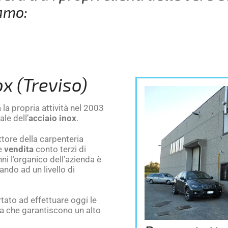
iamo:
ox (Treviso)
 la propria attività nel 2003
le dell’
acciaio inox
.
tore della carpenteria
e
vendita
conto terzi di
nni l’organico dell’azienda è
ndo ad un livello di
tato ad effettuare oggi le
ia che garantiscono un alto