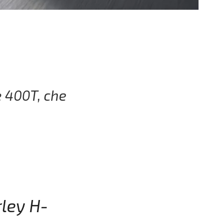
e 400T, che
rley H-