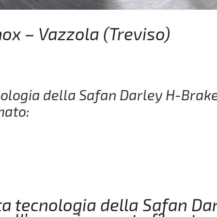
nox – Vazzola (Treviso)
cnologia della Safan Darley H-Brak
mato:
lta tecnologia della Safan Da