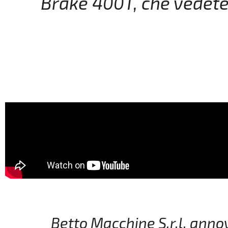
Brake 400T, che vedete 
Betto Macchine S.r.l. annov