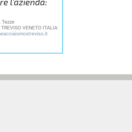
re l’azienda:
. Tezze
 TREVISO VENETO ITALIA
eacciaioinoxtreviso.it