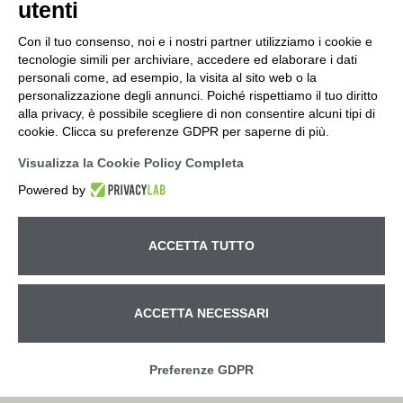
utenti
Con il tuo consenso, noi e i nostri partner utilizziamo i cookie e
tecnologie simili per archiviare, accedere ed elaborare i dati
personali come, ad esempio, la visita al sito web o la
personalizzazione degli annunci. Poiché rispettiamo il tuo diritto
alla privacy, è possibile scegliere di non consentire alcuni tipi di
cookie. Clicca su preferenze GDPR per saperne di più.
Visualizza la Cookie Policy Completa
Powered by
ACCETTA TUTTO
ACCETTA NECESSARI
Betto Macchine S.r.l. – Ufficio e Magazzino Via Pitagora, 14
– z.i - 35030 Rubano (Padova) tel.
+39 049.630540
– fax
+39 049.632351 – e-mail:
info@bettomacchine.it
| partita
Chiamaci subito!
IVA 00792190282 – R.E.A. PD n. 346257 Cod.fiscale e Iscr.
Preferenze GDPR
R.I. Padova n. 00792190282 | Cap. Soc. i.v. € 49.400,00 |
Privacy
| © 2026 All Rights Reserved