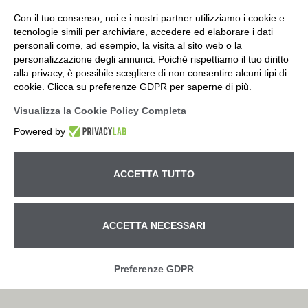
Con il tuo consenso, noi e i nostri partner utilizziamo i cookie e
tecnologie simili per archiviare, accedere ed elaborare i dati
personali come, ad esempio, la visita al sito web o la
personalizzazione degli annunci. Poiché rispettiamo il tuo diritto
alla privacy, è possibile scegliere di non consentire alcuni tipi di
cookie. Clicca su preferenze GDPR per saperne di più.
Visualizza la Cookie Policy Completa
Powered by
ACCETTA TUTTO
Betto Macchine S.r.l. – Ufficio e Magazzino Via Pitagora, 14
ACCETTA NECESSARI
– z.i - 35030 Rubano (Padova) tel.
+39 049.630540
– fax
+39 049.632351 – e-mail:
info@bettomacchine.it
| partita
Chiamaci subito!
IVA 00792190282 – R.E.A. PD n. 346257 Cod.fiscale e Iscr.
Preferenze GDPR
R.I. Padova n. 00792190282 | Cap. Soc. i.v. € 49.400,00 |
Privacy
| © 2026 All Rights Reserved