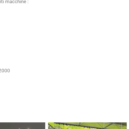
ti macchine :
 2000