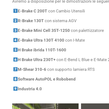
Avremo a disposizione per le dimostrazioni le seguen
E-Brake C 200T
con Cambio Utensili
R-Brake 130T
con sistema AGV
E-Brake Mini Cell 35T-1250
con palettizzatore
E-Brake Ultra 130T 4100
con I-Mate
H Brake ibrida 110T-1600
H Brake Ultra 230T+
con E-Bend L Blue e E-Mate
M-Shear 310-6
con supporto lamiera RTS
Software AutoPOL e Robobend
Industria 4.0