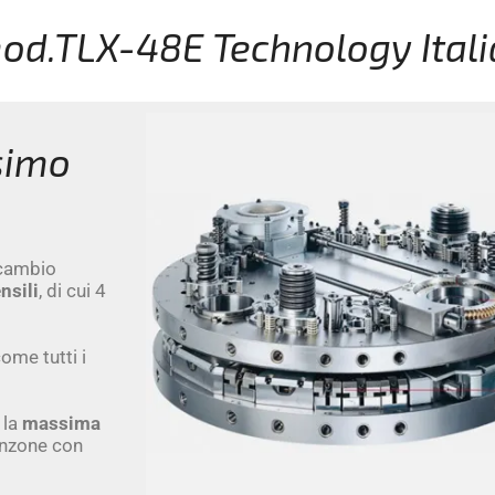
mod.TLX-48E Technology Ital
simo
 cambio
nsili
, di cui 4
ome tutti i
 la
massima
punzone con