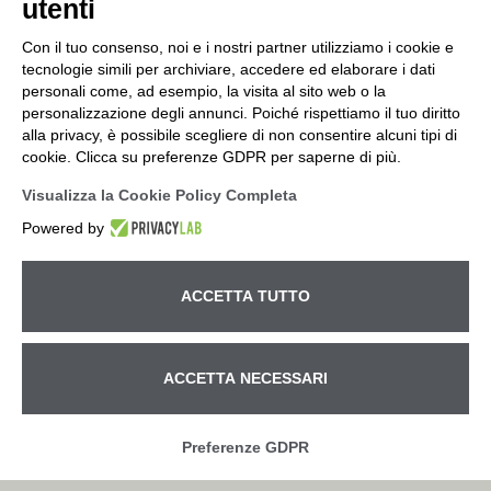
utenti
Con il tuo consenso, noi e i nostri partner utilizziamo i cookie e
tecnologie simili per archiviare, accedere ed elaborare i dati
personali come, ad esempio, la visita al sito web o la
personalizzazione degli annunci. Poiché rispettiamo il tuo diritto
alla privacy, è possibile scegliere di non consentire alcuni tipi di
cookie. Clicca su preferenze GDPR per saperne di più.
Visualizza la Cookie Policy Completa
Powered by
ACCETTA TUTTO
Betto Macchine S.r.l. – Ufficio e Magazzino Via Pitagora, 14
ACCETTA NECESSARI
– z.i - 35030 Rubano (Padova) tel.
+39 049.630540
– fax
+39 049.632351 – e-mail:
info@bettomacchine.it
| partita
Chiamaci subito!
IVA 00792190282 – R.E.A. PD n. 346257 Cod.fiscale e Iscr.
Preferenze GDPR
R.I. Padova n. 00792190282 | Cap. Soc. i.v. € 49.400,00 |
Privacy
| © 2026 All Rights Reserved